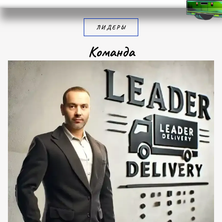
ЛИДЕРЫ
К
о
м
а
н
д
а