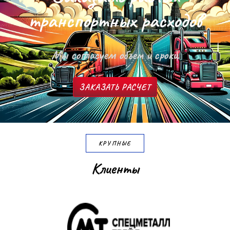
т
р
а
н
с
п
о
р
т
н
ы
х
р
а
с
х
о
д
о
в
Мы согласуем объем и сроки
ЗАКАЗАТЬ РАСЧЕТ
КРУПНЫЕ
К
л
и
е
н
т
ы