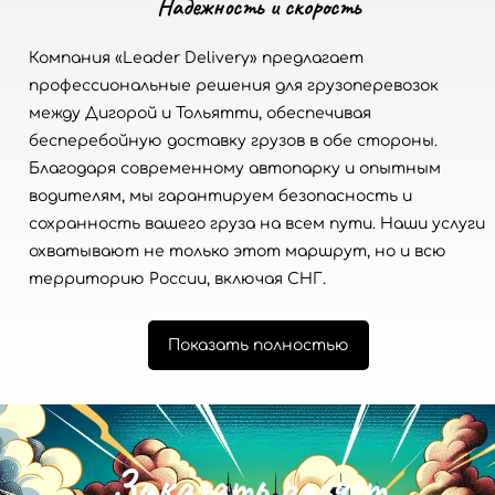
Надежность и скорость
Компания «Leader Delivery» предлагает
профессиональные решения для грузоперевозок
между Дигорой и Тольятти, обеспечивая
бесперебойную доставку грузов в обе стороны.
Благодаря современному автопарку и опытным
водителям, мы гарантируем безопасность и
сохранность вашего груза на всем пути. Наши услуги
охватывают не только этот маршрут, но и всю
территорию России, включая СНГ.
Показать полностью
З
а
к
а
з
а
т
ь
р
а
с
ч
е
т