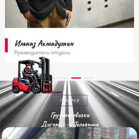
Мария Ильина
Диспетчер
ГАЛЕРЕЯ
Грузоперевозки
Дигора <-> Тольятти