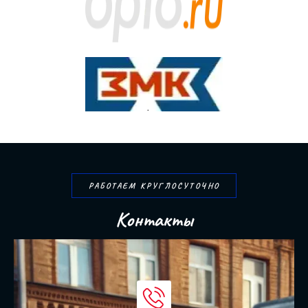
РАБОТАЕМ КРУГЛОСУТОЧНО
К
о
н
т
а
к
т
ы