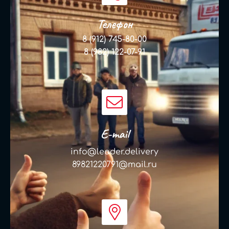
Телефон
8 (912) 745-80-00
8 (982) 122-07-91
E-mail
info@leader.delivery
89821220791@mail.ru