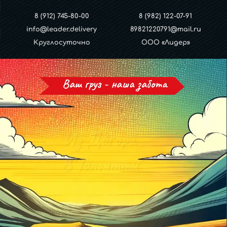
8 (912) 745-80-00
8 (982) 122-07-91
info@leader.delivery
89821220791@mail.ru
Круглосуточно
ООО «Лидер»
Ваш груз - наша забота
Грузоперевозки
Из Дигора
В Тольятти
И обратно!