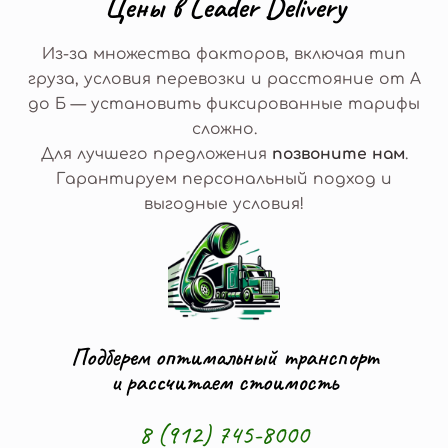
Ц
е
н
ы
в
L
e
a
d
e
r
D
e
l
i
v
e
r
y
Из-за множества факторов, включая тип
груза, условия перевозки и расстояние от А
до Б — установить фиксированные тарифы
сложно.
Для лучшего предложения
позвоните нам
.
Гарантируем персональный подход и
выгодные условия!
Подберем оптимальный транспорт
и рассчитаем стоимость
8 (912) 745-8000