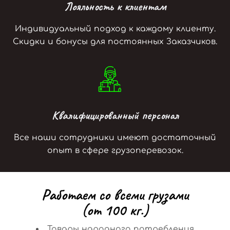
Лояльность к клиентам
Индивидуальный подход к каждому клиенту.
Скидки и бонусы для постоянных Заказчиков.
Квалифицированный персонал
Все наши сотрудники имеют достаточный
опыт в сфере грузоперевозок.
Р
а
б
о
т
а
е
м
с
о
в
с
е
м
и
г
р
у
з
а
м
и
(
о
т
1
0
0
к
г
.
)
Товары народного потребления