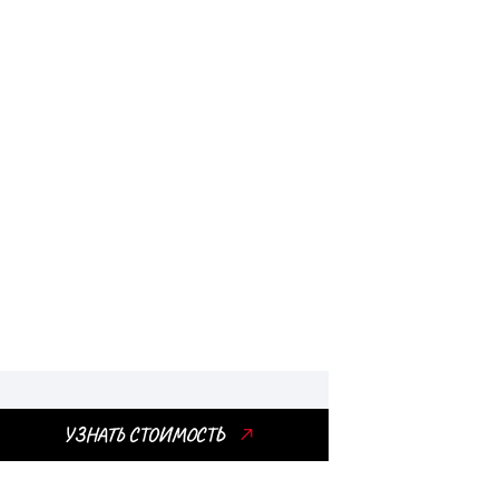
Тягачи с прицепами
Обеспечивает быстрое и
безопасное перемещение
товаров на дальние
расстояния
УЗНАТЬ СТОИМОСТЬ