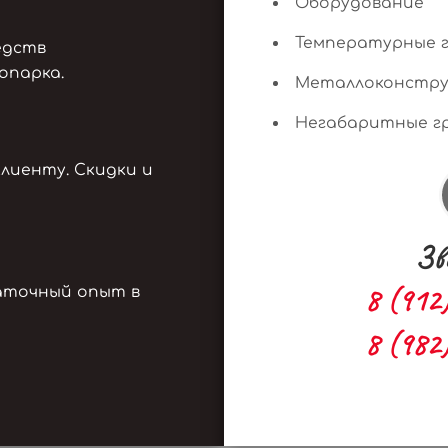
Оборудование
Температурные г
едств
опарка.
Металлоконстру
Негабаритные г
лиенту. Скидки и
Зв
8 (912
аточный опыт в
8 (982