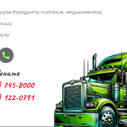
рузы (продукты питания, медикаменты)
кции
рузы
оните
) 745-8000
) 122-0791