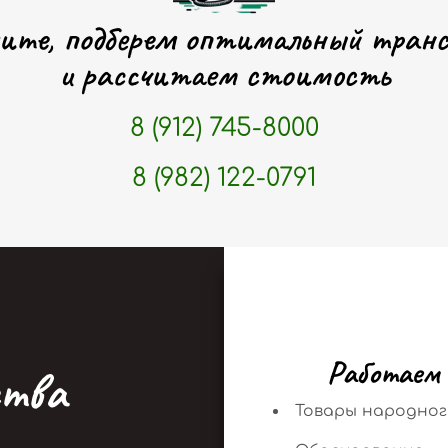
ите, подберем оптимальный тран
и рассчитаем стоимость
8 (912) 745-8000
8 (982) 122-0791
Можно заполнить форму
И мы свяжемся с Вами
Р
а
б
о
т
а
е
м
т
в
а
ЗАПОЛНИТЬ
Товары народног