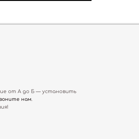
ние от А до Б — установить
воните нам
.
ия!