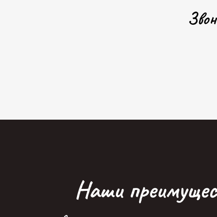
Звон
Н
а
ш
и
п
р
е
и
м
у
щ
е
с