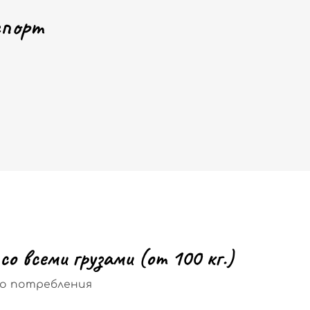
спорт
с
о
в
с
е
м
и
г
р
у
з
а
м
и
(
о
т
1
0
0
к
г
.
)
о потребления