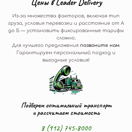
Ц
е
н
ы
в
L
e
a
d
e
r
D
e
l
i
v
e
r
y
Из-за множества факторов, включая тип
груза, условия перевозки и расстояние от А
до Б — установить фиксированные тарифы
сложно.
Для лучшего предложения
позвоните нам
.
Гарантируем персональный подход и
выгодные условия!
Подберем оптимальный транспорт
и рассчитаем стоимость
8 (912) 745-8000