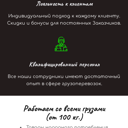
Лояльность к клиентам
Индивидуальный подход к каждому клиенту.
Скидки и бонусы для постоянных Заказчиков.
Квалифицированный персонал
Все наши сотрудники имеют достаточный
опыт в сфере грузоперевозок.
Р
а
б
о
т
а
е
м
с
о
в
с
е
м
и
г
р
у
з
а
м
и
(
о
т
1
0
0
к
г
.
)
Товары народного потребления