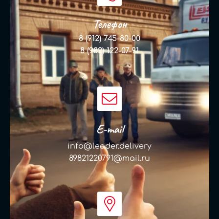
Телефон
8 (912) 745-80-00
8 (982) 122-07-91
E-mail
info@leader.delivery
89821220791@mail.ru