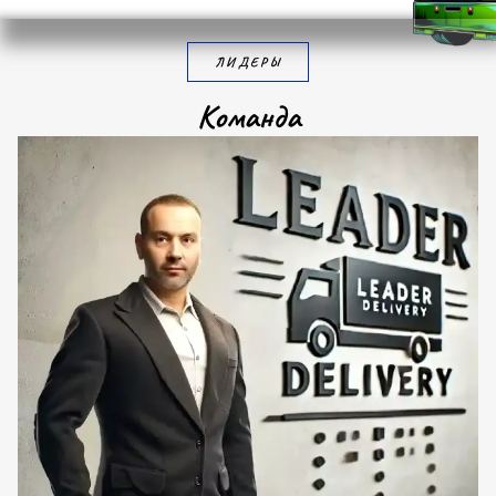
ЛИДЕРЫ
К
о
м
а
н
д
а