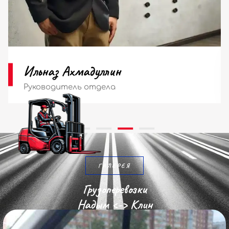
Мария Ильина
Диспетчер
ГАЛЕРЕЯ
Грузоперевозки
Надым <-> Клин