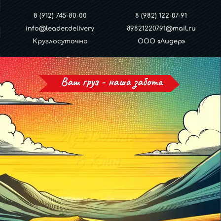
8 (912) 745-80-00
8 (982) 122-07-91
info@leader.delivery
89821220791@mail.ru
Круглосуточно
ООО «Лидер»
Ваш груз - наша забота
Грузоперевозки
Из Надыма
В Клин
И обратно!