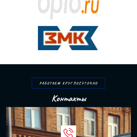
РАБОТАЕМ КРУГЛОСУТОЧНО
К
о
н
т
а
к
т
ы