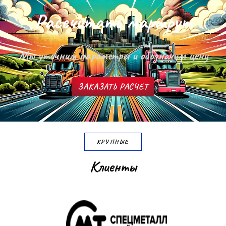
Р
а
с
с
ч
и
т
а
т
ь
м
а
р
ш
р
у
т
Мы уточним параметры и обозначим цену
ЗАКАЗАТЬ РАСЧЕТ
КРУПНЫЕ
К
л
и
е
н
т
ы