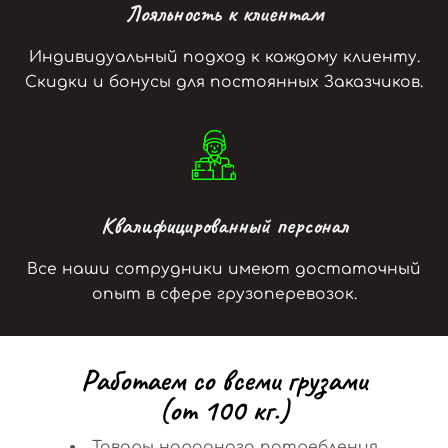
Лояльность к клиентам
Индивидуальный подход к каждому клиенту.
Скидки и бонусы для постоянных Заказчиков.
Квалифицированный персонал
Все наши сотрудники имеют достаточный
опыт в сфере грузоперевозок.
Р
а
б
о
т
а
е
м
с
о
в
с
е
м
и
г
р
у
з
а
м
и
(
о
т
1
0
0
к
г
.
)
Товары народного потребления