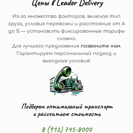
Ц
е
н
ы
в
L
e
a
d
e
r
D
e
l
i
v
e
r
y
Из-за множества факторов, включая тип
груза, условия перевозки и расстояние от А
до Б — установить фиксированные тарифы
сложно.
Для лучшего предложения
позвоните нам
.
Гарантируем персональный подход и
выгодные условия!
Подберем оптимальный транспорт
и рассчитаем стоимость
8 (912) 745-8000