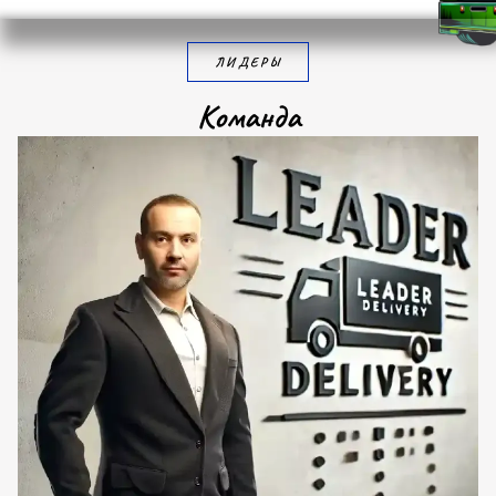
ЛИДЕРЫ
К
о
м
а
н
д
а