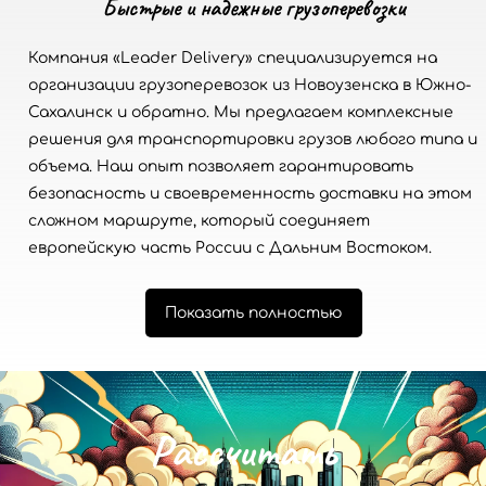
Быстрые и надежные грузоперевозки
Компания «Leader Delivery» специализируется на
организации грузоперевозок из Новоузенска в Южно-
Сахалинск и обратно. Мы предлагаем комплексные
решения для транспортировки грузов любого типа и
объема. Наш опыт позволяет гарантировать
безопасность и своевременность доставки на этом
сложном маршруте, который соединяет
европейскую часть России с Дальним Востоком.
Показать полностью
Р
а
с
с
ч
и
т
а
т
ь