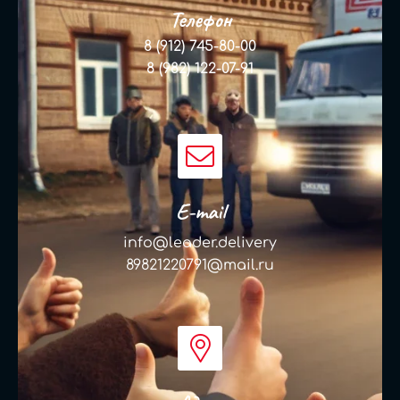
Телефон
8 (912) 745-80-00
8 (982) 122-07-91
E-mail
info@leader.delivery
89821220791@mail.ru