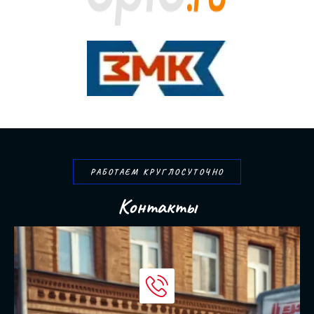
РАБОТАЕМ КРУГЛОСУТОЧНО
К
о
н
т
а
к
т
ы