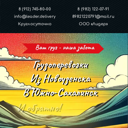
8 (912) 745-80-00
8 (982) 122-07-91
info@leader.delivery
89821220791@mail.ru
Круглосуточно
ООО «Лидер»
Ваш груз - наша забота
Грузоперевозки
Из Новоузенска
В Южно‑Сахалинск
И обратно!