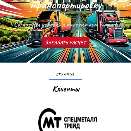
т
р
а
н
с
п
о
р
т
и
р
о
в
к
у
Согласуем условия и рассчитаем тариф
ЗАКАЗАТЬ РАСЧЕТ
КРУПНЫЕ
К
л
и
е
н
т
ы