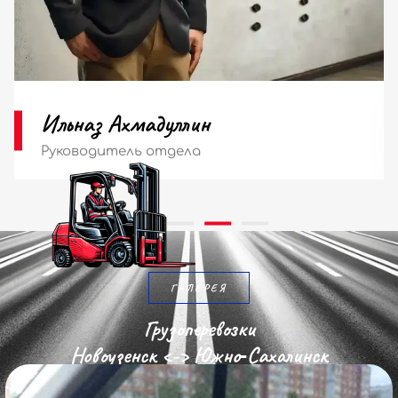
Мария Ильина
Диспетчер
ГАЛЕРЕЯ
Грузоперевозки
Новоузенск <-> Южно‑Сахалинск