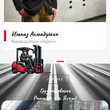
Мария Ильина
Диспетчер
ГАЛЕРЕЯ
Грузоперевозки
Ртищево <-> Ясный