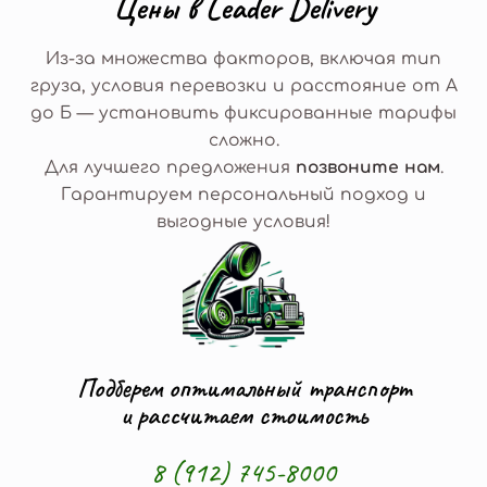
Ц
е
н
ы
в
L
e
a
d
e
r
D
e
l
i
v
e
r
y
Из-за множества факторов, включая тип
груза, условия перевозки и расстояние от А
до Б — установить фиксированные тарифы
сложно.
Для лучшего предложения
позвоните нам
.
Гарантируем персональный подход и
выгодные условия!
Подберем оптимальный транспорт
и рассчитаем стоимость
8 (912) 745-8000