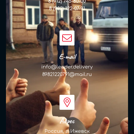
8 (912) 745-80-00
8 (982) 122-07-91
E-mail
info@leader.delivery
89821220791@mail.ru
Адрес
Россия, г. Ижевск