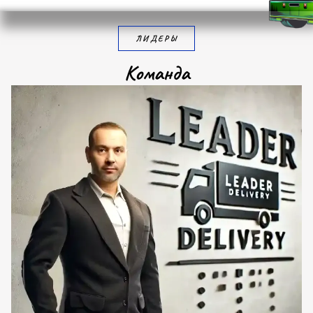
ЛИДЕРЫ
К
о
м
а
н
д
а