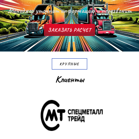
Менеджер уточнит информацию и перезвонит
ЗАКАЗАТЬ РАСЧЕТ
КРУПНЫЕ
К
л
и
е
н
т
ы