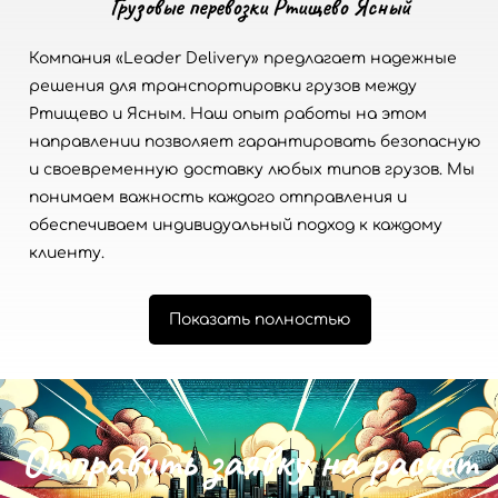
Грузовые перевозки Ртищево Ясный
Компания «Leader Delivery» предлагает надежные
решения для транспортировки грузов между
Ртищево и Ясным. Наш опыт работы на этом
направлении позволяет гарантировать безопасную
и своевременную доставку любых типов грузов. Мы
понимаем важность каждого отправления и
обеспечиваем индивидуальный подход к каждому
клиенту.
Показать полностью
О
т
п
р
а
в
и
т
ь
з
а
я
в
к
у
н
а
р
а
с
ч
е
т