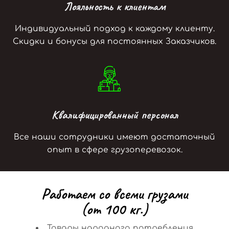
Лояльность к клиентам
Индивидуальный подход к каждому клиенту.
Скидки и бонусы для постоянных Заказчиков.
Квалифицированный персонал
Все наши сотрудники имеют достаточный
опыт в сфере грузоперевозок.
Р
а
б
о
т
а
е
м
с
о
в
с
е
м
и
г
р
у
з
а
м
и
(
о
т
1
0
0
к
г
.
)
Товары народного потребления