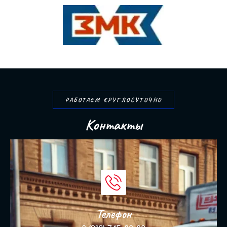
РАБОТАЕМ КРУГЛОСУТОЧНО
К
о
н
т
а
к
т
ы
Телефон