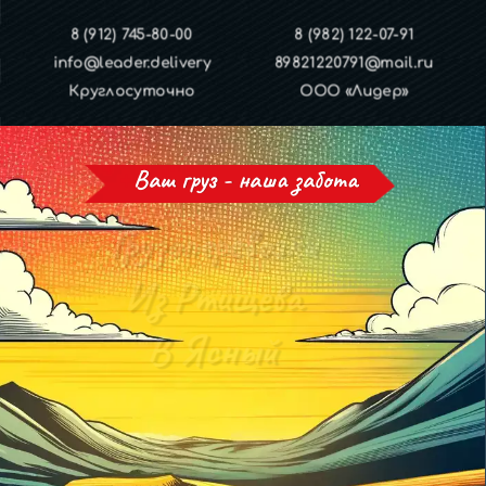
8 (912) 745-80-00
8 (982) 122-07-91
info@leader.delivery
89821220791@mail.ru
Круглосуточно
ООО «Лидер»
Ваш груз - наша забота
Грузоперевозки
Из Ртищева
В Ясный
И обратно!