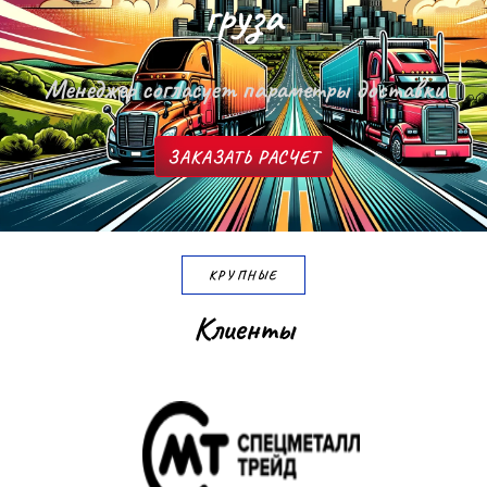
г
р
у
з
а
Менеджер согласует параметры доставки
ЗАКАЗАТЬ РАСЧЕТ
КРУПНЫЕ
К
л
и
е
н
т
ы