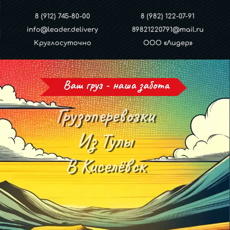
8 (912) 745-80-00
8 (982) 122-07-91
info@leader.delivery
89821220791@mail.ru
Круглосуточно
ООО «Лидер»
Ваш груз - наша забота
Грузоперевозки
Из Тулы
В Киселёвск
И обратно!