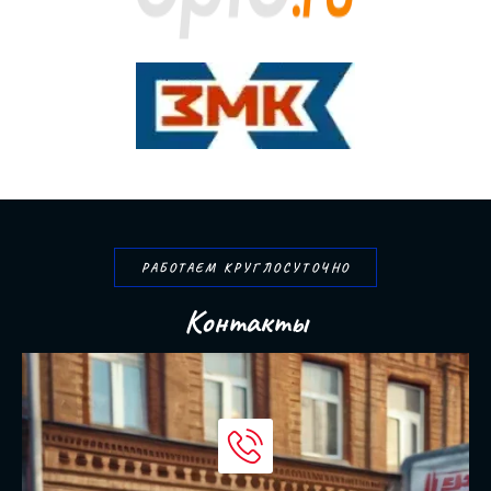
РАБОТАЕМ КРУГЛОСУТОЧНО
К
о
н
т
а
к
т
ы