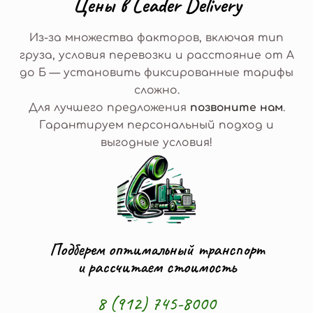
Ц
е
н
ы
в
L
e
a
d
e
r
D
e
l
i
v
e
r
y
Из-за множества факторов, включая тип
груза, условия перевозки и расстояние от А
до Б — установить фиксированные тарифы
сложно.
Для лучшего предложения
позвоните нам
.
Гарантируем персональный подход и
выгодные условия!
Подберем оптимальный транспорт
и рассчитаем стоимость
8 (912) 745-8000