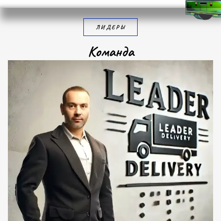
ЛИДЕРЫ
К
о
м
а
н
д
а