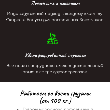
Лояльность к клиентам
Индивидуальный подход к каждому клиенту.
Скидки и бонусы для постоянных Заказчиков.
Квалифицированный персонал
Все наши сотрудники имеют достаточный
опыт в сфере грузоперевозок.
Р
а
б
о
т
а
е
м
с
о
в
с
е
м
и
г
р
у
з
а
м
и
(
о
т
1
0
0
к
г
.
)
Товары народного потребления