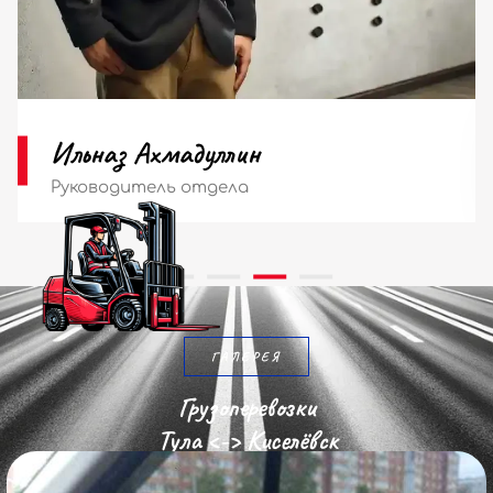
Мария Ильина
Диспетчер
ГАЛЕРЕЯ
Грузоперевозки
Тула <-> Киселёвск