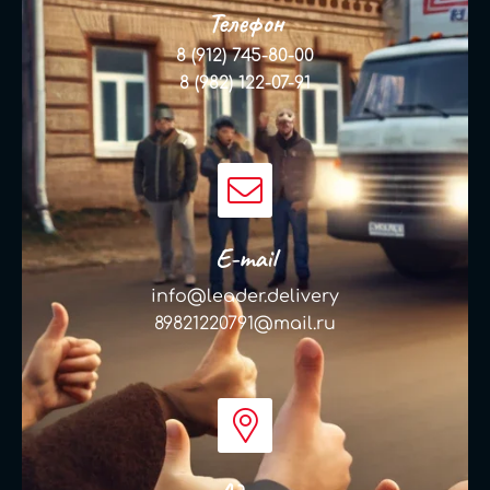
Телефон
8 (912) 745-80-00
8 (982) 122-07-91
E-mail
info@leader.delivery
89821220791@mail.ru