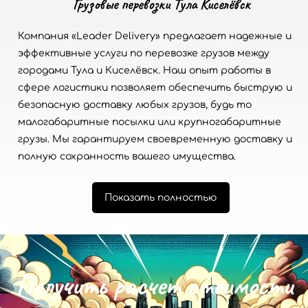
Грузовые перевозки Тула Киселёвск
Компания «Leader Delivery» предлагает надежные и
эффективные услуги по перевозке грузов между
городами Тула и Киселёвск. Наш опыт работы в
сфере логистики позволяет обеспечить быструю и
безопасную доставку любых грузов, будь то
малогабаритные посылки или крупногабаритные
грузы. Мы гарантируем своевременную доставку и
полную сохранность вашего имущества.
Показать полностью
П
о
л
у
ч
и
т
ь
р
а
с
ч
е
т
с
т
о
и
м
о
с
т
и