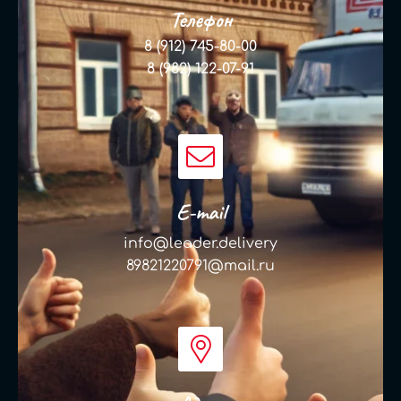
Телефон
8 (912) 745-80-00
8 (982) 122-07-91
E-mail
info@leader.delivery
89821220791@mail.ru