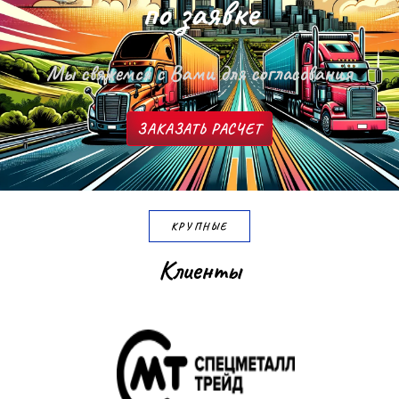
п
о
з
а
я
в
к
е
Мы свяжемся с Вами для согласования
ЗАКАЗАТЬ РАСЧЕТ
КРУПНЫЕ
К
л
и
е
н
т
ы