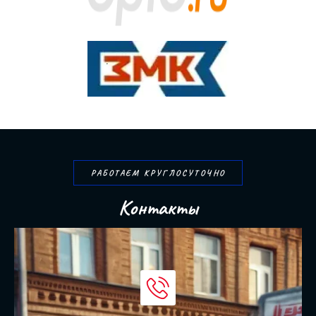
РАБОТАЕМ КРУГЛОСУТОЧНО
К
о
н
т
а
к
т
ы