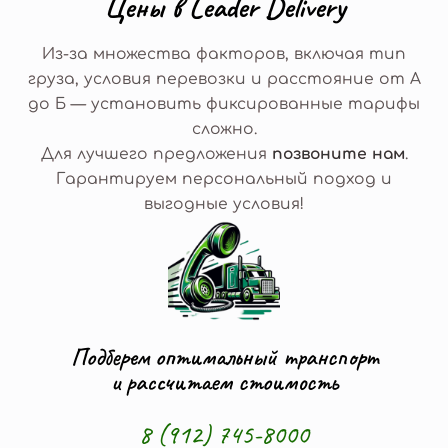
Ц
е
н
ы
в
L
e
a
d
e
r
D
e
l
i
v
e
r
y
Из-за множества факторов, включая тип
груза, условия перевозки и расстояние от А
до Б — установить фиксированные тарифы
сложно.
Для лучшего предложения
позвоните нам
.
Гарантируем персональный подход и
выгодные условия!
Подберем оптимальный транспорт
и рассчитаем стоимость
8 (912) 745-8000