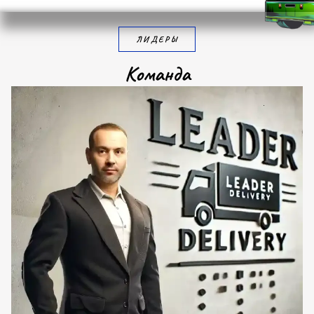
ЛИДЕРЫ
К
о
м
а
н
д
а