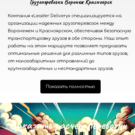
Грузоперевозки Воронеж Красноярск
Компания «Leader Delivery» специализируется на
организации надежных грузоперевозок между
Воронежем и Красноярском, обеспечивая безопасную
транспортировку грузов в обе стороны. Наш опыт
работы на этом маршруте позволяет предлагать
оптимальные решения для различных типов грузов,
от малогабаритных отправлений до
крупногабаритных и нестандартных грузов.
Показать полностью
З
а
к
а
з
а
т
ь
р
а
с
ч
е
т
п
е
р
е
в
о
з
к
и