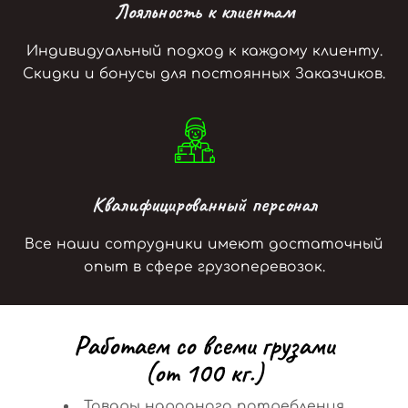
Лояльность к клиентам
Индивидуальный подход к каждому клиенту.
Скидки и бонусы для постоянных Заказчиков.
Квалифицированный персонал
Все наши сотрудники имеют достаточный
опыт в сфере грузоперевозок.
Р
а
б
о
т
а
е
м
с
о
в
с
е
м
и
г
р
у
з
а
м
и
(
о
т
1
0
0
к
г
.
)
Товары народного потребления