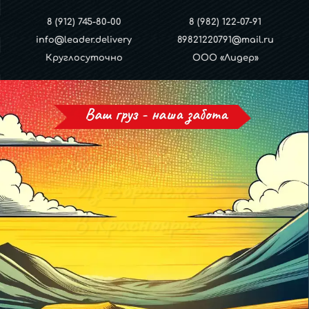
8 (912) 745-80-00
8 (982) 122-07-91
info@leader.delivery
89821220791@mail.ru
Круглосуточно
ООО «Лидер»
Ваш груз - наша забота
Грузоперевозки
Из Воронежа
В Красноярск
И обратно!